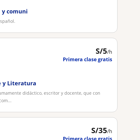
a y comuni
spañol.
S/
5
/h
Primera clase gratis
 y Literatura
sumamente didáctico, escritor y docente, que con
com...
S/
35
/h
Primera clase gratis