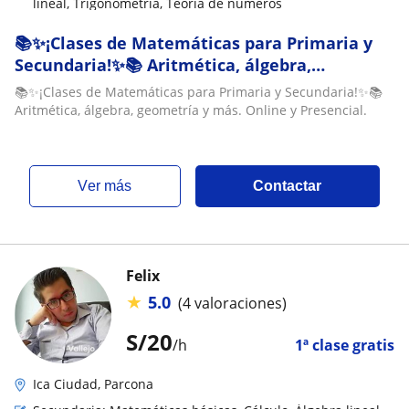
lineal, Trigonometría, Teoría de números
📚✨¡Clases de Matemáticas para Primaria y
Secundaria!✨📚 Aritmética, álgebra,
geometría y más. Online y Presencial
📚✨¡Clases de Matemáticas para Primaria y Secundaria!✨📚
Aritmética, álgebra, geometría y más. Online y Presencial.
ver más
Contactar
Felix
★
5.0
(4 valoraciones)
S/
20
/h
1ª clase gratis
Ica Ciudad, Parcona