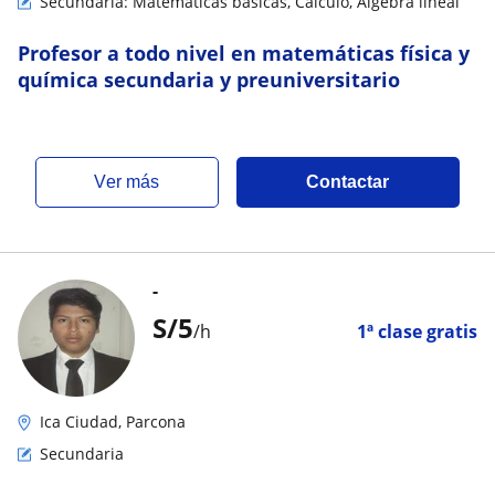
Secundaria: Matemáticas básicas, Cálculo, Álgebra lineal
Profesor a todo nivel en matemáticas física y
química secundaria y preuniversitario
ver más
Contactar
-
S/
5
/h
1ª clase gratis
Ica Ciudad, Parcona
Secundaria