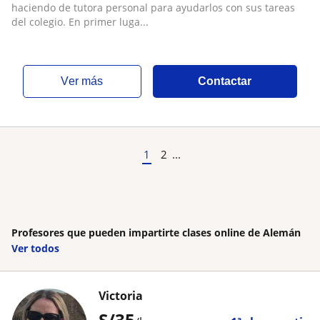
hablo Alemán en nivel b2.1 y Portugués nivel
haciendo de tutora personal para ayudarlos con sus tareas
A2
del colegio. En primer luga...
ver más
Contactar
1
2
...
Profesores que pueden impartirte clases online de Alemán
Ver todos
Victoria
S/
35