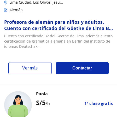
Lima Ciudad, Los Olivos, Jesú...
Alemán
Profesora de alemán para niños y adultos.
Cuento con certificado del Göethe de Lima B2,
enseñó a niños y adultos desde los 6 años
Cuento con certificado B2 del Göethe de Lima, además cuento
certificación de gramática alemana en Berlín del instituto de
idiomas Deutschak...
ver más
Contactar
Paola
S/
5
/h
1ª clase gratis