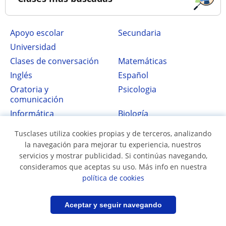
Apoyo escolar
secundaria
Universidad
Clases de conversación
Matemáticas
Inglés
Español
Oratoria y
Psicologia
comunicación
Informática
Biología
Lengua Castellana y
Química
Tusclases utiliza cookies propias y de terceros, analizando
Literatura
la navegación para mejorar tu experiencia, nuestros
Física
Historia
servicios y mostrar publicidad. Si continúas navegando,
Contabilidad
consideramos que aceptas su uso. Más info en nuestra
política de cookies
Filtrar
Guardar búsqueda
Aceptar y seguir navegando