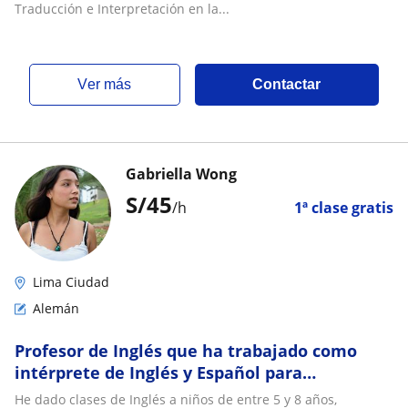
Traducción e Interpretación en la...
ver más
Contactar
Gabriella Wong
S/
45
/h
1ª clase gratis
Lima Ciudad
Alemán
Profesor de Inglés que ha trabajado como
intérprete de Inglés y Español para
commpañias de Estados Unidos, tambien
He dado clases de Inglés a niños de entre 5 y 8 años,