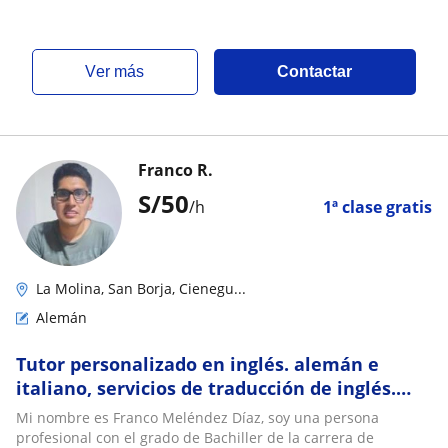
ver más
Contactar
Franco R.
S/
50
/h
1ª clase gratis
La Molina, San Borja, Cienegu...
Alemán
Tutor personalizado en inglés. alemán e
italiano, servicios de traducción de inglés.
alemán al español
Mi nombre es Franco Meléndez Díaz, soy una persona
profesional con el grado de Bachiller de la carrera de