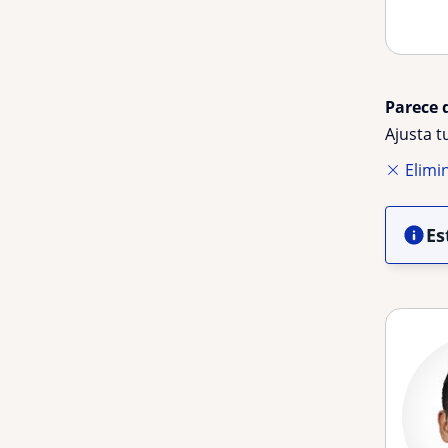
Parece 
Ajusta 
Elimin
Es