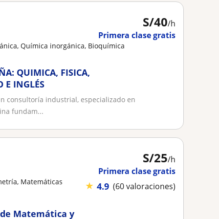
S/
40
/h
Primera clase gratis
ánica, Química inorgánica, Bioquímica
: QUIMICA, FISICA,
O E INGLÉS
n consultoría industrial, especializado en
ina fundam...
S/
25
/h
Primera clase gratis
metría, Matemáticas
★
4.9
(60 valoraciones)
s de Matemática y