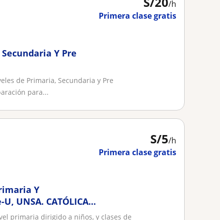
S/
20
/h
Primera clase gratis
, Secundaria Y Pre
veles de Primaria, Secundaria y Pre
aración para...
S/
5
/h
Primera clase gratis
rimaria Y
-U, UNSA. CATÓLICA Y
el primaria dirigido a niños, y clases de