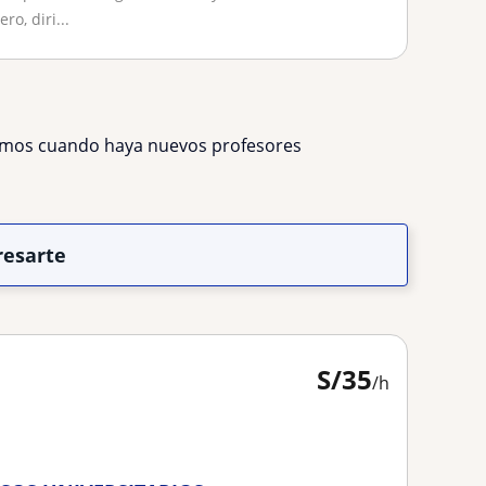
o, diri...
remos cuando haya nuevos profesores
resarte
S/
35
/h