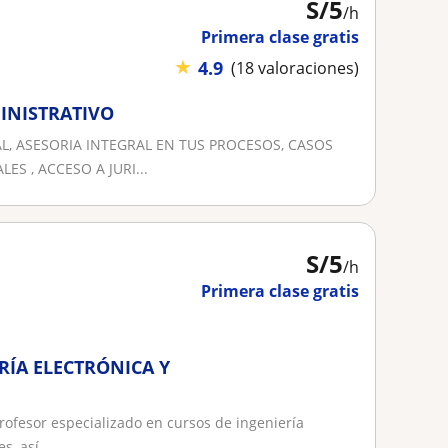
S/
5
/h
Primera clase gratis
★
4.9
(18 valoraciones)
MINISTRATIVO
, ASESORIA INTEGRAL EN TUS PROCESOS, CASOS
ES , ACCESO A JURI...
S/
5
/h
Primera clase gratis
RÍA ELECTRÓNICA Y
ofesor especializado en cursos de ingeniería
, así...